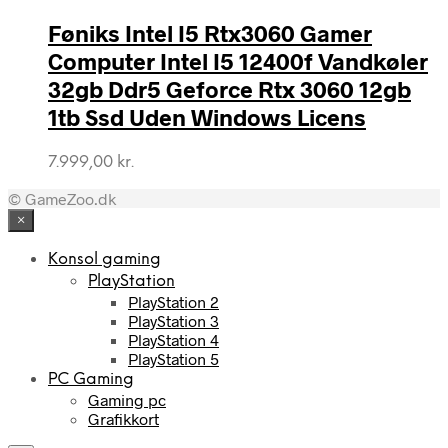
Føniks Intel I5 Rtx3060 Gamer
Computer Intel I5 12400f Vandkøler
32gb Ddr5 Geforce Rtx 3060 12gb
1tb Ssd Uden Windows Licens
7.999,00
kr.
© GameZoo.dk
×
Konsol gaming
PlayStation
PlayStation 2
PlayStation 3
PlayStation 4
PlayStation 5
PC Gaming
Gaming pc
Grafikkort