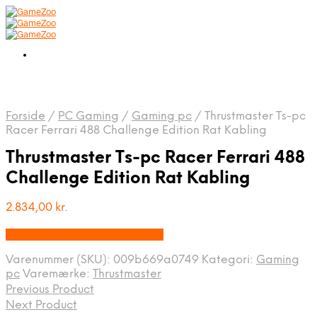
Forside
/
PC Gaming
/
Gaming pc
/
Thrustmaster Ts-pc
Racer Ferrari 488 Challenge Edition Rat Kabling
Thrustmaster Ts-pc Racer Ferrari 488
Challenge Edition Rat Kabling
2.834,00
kr.
Bedste pris hos Fcomputer.dk
Varenummer (SKU):
009b669a0749
Kategori:
Gaming
pc
Varemærke:
Thrustmaster
Previous Product
Next Product