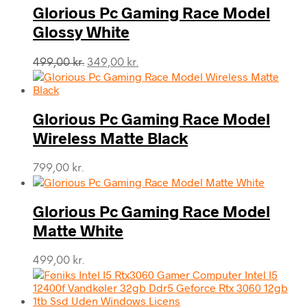
Glorious Pc Gaming Race Model
Glossy White
Den
Den
499,00
kr.
349,00
kr.
oprindelige
aktuelle
pris
pris
var:
er:
Glorious Pc Gaming Race Model
499,00 kr..
349,00 kr..
Wireless Matte Black
799,00
kr.
Glorious Pc Gaming Race Model
Matte White
499,00
kr.