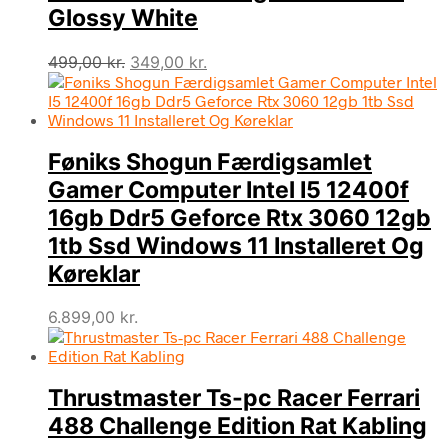
Glossy White
Den
Den
499,00
kr.
349,00
kr.
oprindelige
aktuelle
pris
pris
var:
er:
499,00 kr..
349,00 kr..
Føniks Shogun Færdigsamlet
Gamer Computer Intel I5 12400f
16gb Ddr5 Geforce Rtx 3060 12gb
1tb Ssd Windows 11 Installeret Og
Køreklar
6.899,00
kr.
Thrustmaster Ts-pc Racer Ferrari
488 Challenge Edition Rat Kabling