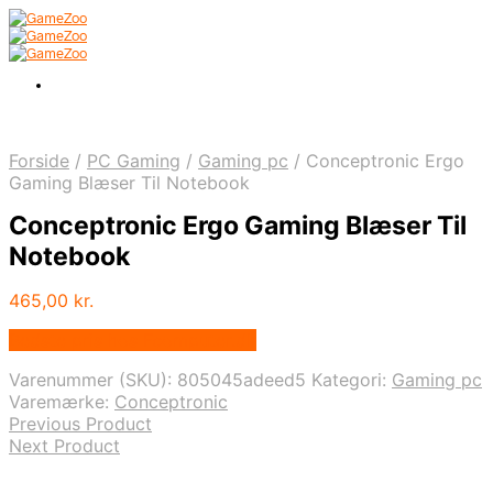
Forside
/
PC Gaming
/
Gaming pc
/
Conceptronic Ergo
Gaming Blæser Til Notebook
Conceptronic Ergo Gaming Blæser Til
Notebook
465,00
kr.
Bedste pris hos Fcomputer.dk
Varenummer (SKU):
805045adeed5
Kategori:
Gaming pc
Varemærke:
Conceptronic
Previous Product
Next Product