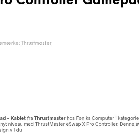
ro Controller Gamepa
emærke:
Thrustmaster
ad – Kablet
fra
Thrustmaster
hos Føniks Computer i kategori
 nyt niveau med ThrustMaster eSwap X Pro Controller. Denne av
ign vil du