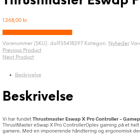
Thrustmaster Eswap P
1.368,00
kr.
Bedste pris hos Fcomputer.dk
Varenummer (SKU):
da1f35418297
Kategori:
Nyheder
Var
Previous Product
Next Product
Beskrivelse
Beskrivelse
Vi har fundet
Thrustmaster Eswap X Pro Controller – Gamep
ThrustMaster eSwap X Pro ControllerOplev gaming på et helt
gamere. Med en imponerende håndtering og ergonomisk des