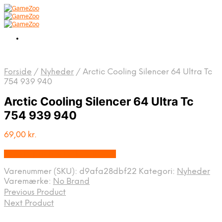
Forside
/
Nyheder
/
Arctic Cooling Silencer 64 Ultra Tc
754 939 940
Arctic Cooling Silencer 64 Ultra Tc
754 939 940
69,00
kr.
Bedste pris hos Webdanes.dk
Varenummer (SKU):
d9afa28dbf22
Kategori:
Nyheder
Varemærke:
No Brand
Previous Product
Next Product