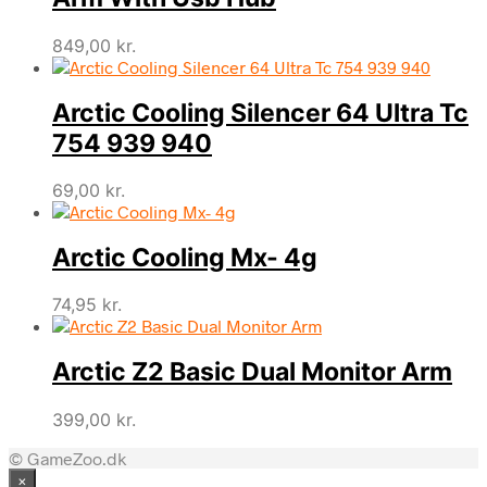
849,00
kr.
Arctic Cooling Silencer 64 Ultra Tc
754 939 940
69,00
kr.
Arctic Cooling Mx- 4g
74,95
kr.
Arctic Z2 Basic Dual Monitor Arm
399,00
kr.
© GameZoo.dk
×