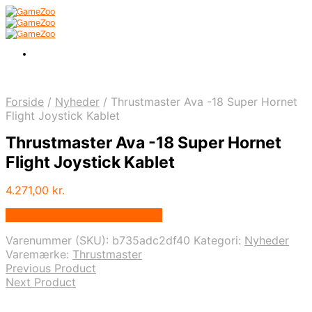
Forside
/
Nyheder
/
Thrustmaster Ava -18 Super Hornet
Flight Joystick Kablet
Thrustmaster Ava -18 Super Hornet
Flight Joystick Kablet
4.271,00
kr.
Bedste pris hos Fcomputer.dk
Varenummer (SKU):
b735adc2df40
Kategori:
Nyheder
Varemærke:
Thrustmaster
Previous Product
Next Product