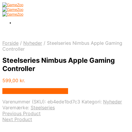
Forside
/
Nyheder
/
Steelseries Nimbus Apple Gaming
Controller
Steelseries Nimbus Apple Gaming
Controller
599,00
kr.
Bedste pris hos Webdanes.dk
Varenummer (SKU):
eb4ede1bd7c3
Kategori:
Nyheder
Varemærke:
Steelseries
Previous Product
Next Product