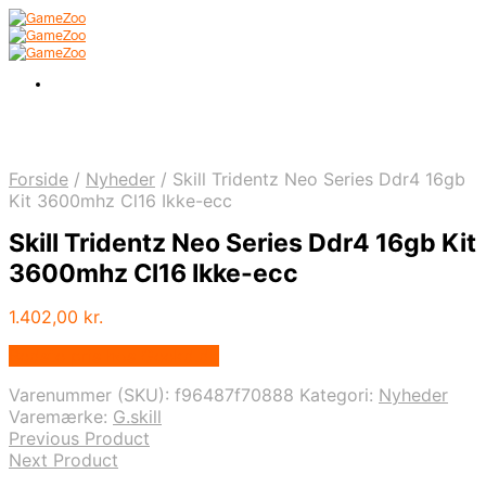
Forside
/
Nyheder
/
Skill Tridentz Neo Series Ddr4 16gb
Kit 3600mhz Cl16 Ikke-ecc
Skill Tridentz Neo Series Ddr4 16gb Kit
3600mhz Cl16 Ikke-ecc
1.402,00
kr.
Bedste pris hos Geekd.dk
Varenummer (SKU):
f96487f70888
Kategori:
Nyheder
Varemærke:
G.skill
Previous Product
Next Product