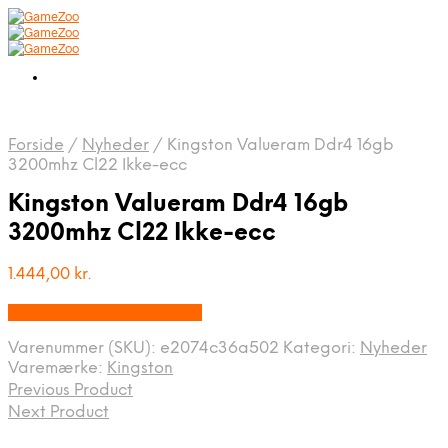
Forside
/
Nyheder
/
Kingston Valueram Ddr4 16gb
3200mhz Cl22 Ikke-ecc
Kingston Valueram Ddr4 16gb
3200mhz Cl22 Ikke-ecc
1.444,00
kr.
Bedste pris hos Geekd.dk
Varenummer (SKU):
e2074c36a502
Kategori:
Nyheder
Varemærke:
Kingston
Previous Product
Next Product