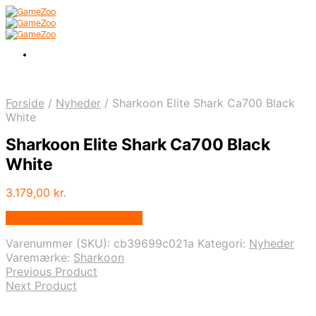
Forside
/
Nyheder
/
Sharkoon Elite Shark Ca700 Black
White
Sharkoon Elite Shark Ca700 Black
White
3.179,00
kr.
Bedste pris hos Geekd.dk
Varenummer (SKU):
cb39699c021a
Kategori:
Nyheder
Varemærke:
Sharkoon
Previous Product
Next Product