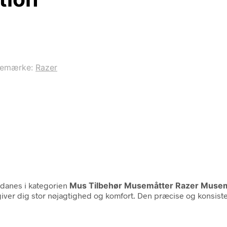
remærke:
Razer
anes i kategorien
Mus Tilbehør Musemåtter Razer Muse
 giver dig stor nøjagtighed og komfort. Den præcise og konsiste