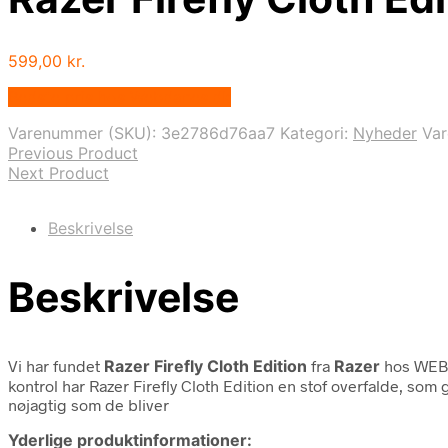
599,00
kr.
Bedste pris hos Webdanes.dk
Varenummer (SKU):
3e2786d76aa7
Kategori:
Nyheder
Va
Previous Product
Next Product
Beskrivelse
Beskrivelse
Vi har fundet
Razer Firefly Cloth Edition
fra
Razer
hos WEBd
kontrol har Razer Firefly Cloth Edition en stof overfalde, som
nøjagtig som de bliver
Yderlige produktinformationer: