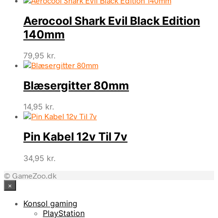
Aerocool Shark Evil Black Edition
140mm
79,95
kr.
Blæsergitter 80mm
14,95
kr.
Pin Kabel 12v Til 7v
34,95
kr.
© GameZoo.dk
×
Konsol gaming
PlayStation