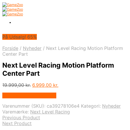
På Udsalg! 65%
Forside
/
Nyheder
/
Next Level Racing Motion Platform
Center Part
Next Level Racing Motion Platform
Center Part
Den
Den
19.999,00
kr.
6.999,00
kr.
oprindelige
aktuelle
På Udsalg hos Geekd.dk
pris
pris
var:
er:
Varenummer (SKU):
ca39278106e4
Kategori:
Nyheder
19.999,00 kr..
6.999,00 kr..
Varemærke:
Next Level Racing
Previous Product
Next Product