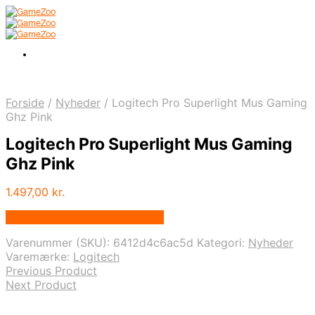
Forside
/
Nyheder
/
Logitech Pro Superlight Mus Gaming
Ghz Pink
Logitech Pro Superlight Mus Gaming
Ghz Pink
1.497,00
kr.
Bedste pris hos Fcomputer.dk
Varenummer (SKU):
6412d4c6ac5d
Kategori:
Nyheder
Varemærke:
Logitech
Previous Product
Next Product