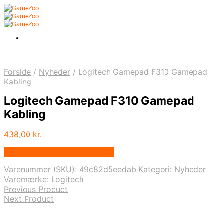
Forside
/
Nyheder
/
Logitech Gamepad F310 Gamepad
Kabling
Logitech Gamepad F310 Gamepad
Kabling
438,00
kr.
Bedste pris hos Fcomputer.dk
Varenummer (SKU):
49c82d5eedab
Kategori:
Nyheder
Varemærke:
Logitech
Previous Product
Next Product