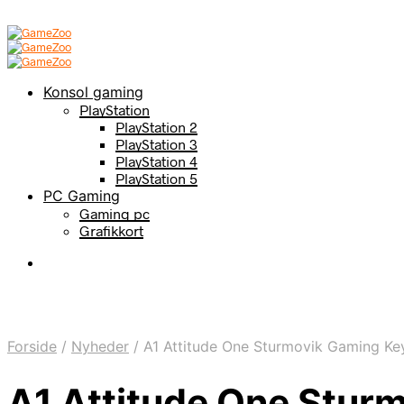
Konsol gaming
PlayStation
PlayStation 2
PlayStation 3
PlayStation 4
PlayStation 5
PC Gaming
Gaming pc
Grafikkort
Forside
/
Nyheder
/
A1 Attitude One Sturmovik Gaming Ke
A1 Attitude One Stur