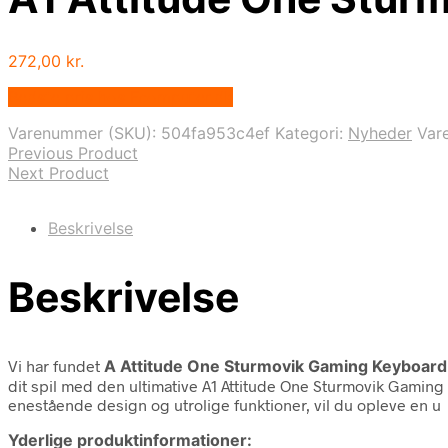
272,00
kr.
Bedste pris hos Fcomputer.dk
Varenummer (SKU):
504fa953c4ef
Kategori:
Nyheder
Var
Previous Product
Next Product
Beskrivelse
Beskrivelse
Vi har fundet
A Attitude One Sturmovik Gaming Keyboard
dit spil med den ultimative A1 Attitude One Sturmovik Gaming 
enestående design og utrolige funktioner, vil du opleve en u
Yderlige produktinformationer: