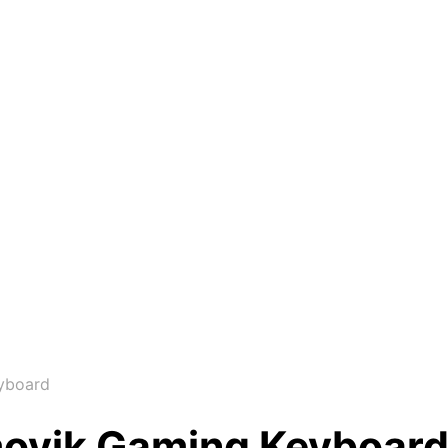
yboard
movik Gaming Keyboar