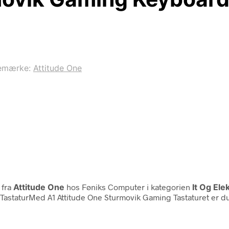
emærke:
Attitude One
fra
Attitude One
hos Føniks Computer i kategorien
It Og El
TastaturMed A1 Attitude One Sturmovik Gaming Tastaturet er du k