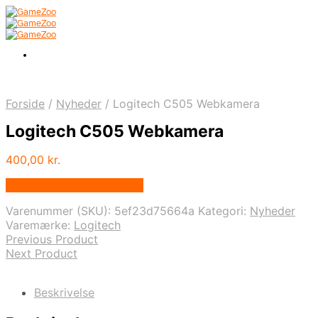
Forside
/
Nyheder
/
Logitech C505 Webkamera
Logitech C505 Webkamera
400,00
kr.
Bedste pris hos Geekd.dk
Varenummer (SKU):
5ef23d75664a
Kategori:
Nyheder
Varemærke:
Logitech
Previous Product
Next Product
Beskrivelse