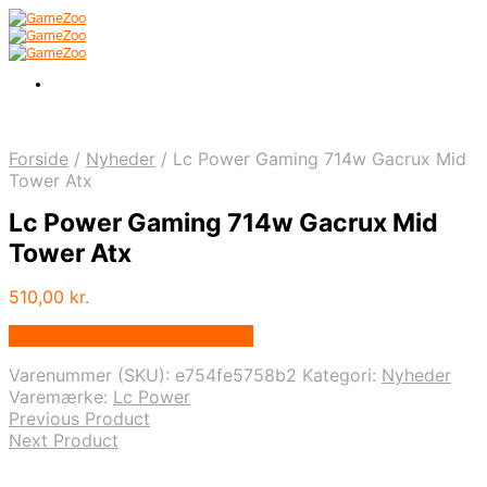
Forside
/
Nyheder
/
Lc Power Gaming 714w Gacrux Mid
Tower Atx
Lc Power Gaming 714w Gacrux Mid
Tower Atx
510,00
kr.
Bedste pris hos Fcomputer.dk
Varenummer (SKU):
e754fe5758b2
Kategori:
Nyheder
Varemærke:
Lc Power
Previous Product
Next Product