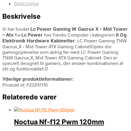
Beskrivelse
Beskrivelse
Vi har fundet
Lc Power Gaming W Gacrux X – Mid Tower
– Atx
fra
Lc Power
hos Føniks Computer i kategorien
It Og
Elektronik Hardware Kabinetter
. LC Power Gaming 714W
Gacrux_X – Mid Tower ATX Gaming CabinetOplev din
gamingoplevelse som aldrig før med LC Power Gaming
714W Gacrux_X, Mid Tower ATX Gaming Cabinet. Den er
specielt designet til gamers, der ønsker kombinationen af
stil og funktionalitet.D
Yderlige produktinformationer:
Produkt id: F23251110
Relaterede varer
Noctua Nf-f12 Pwm 120mm