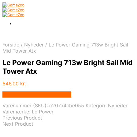
Forside
/
Nyheder
/
Lc Power Gaming 713w Bright Sail
Mid Tower Atx
Lc Power Gaming 713w Bright Sail Mid
Tower Atx
546,00
kr.
Bedste pris hos Fcomputer.dk
Varenummer (SKU):
c207a4cbe055
Kategori:
Nyheder
Varemærke:
Lc Power
Previous Product
Next Product