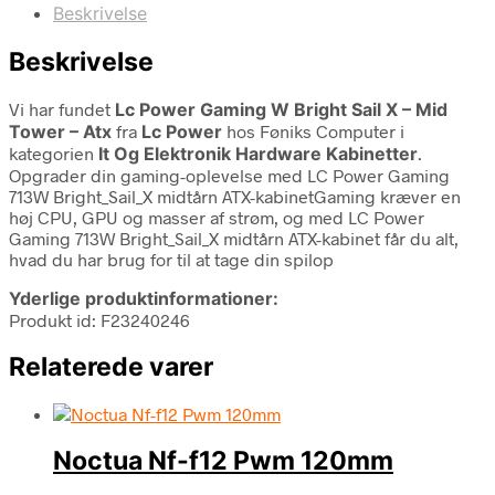
Beskrivelse
Beskrivelse
Vi har fundet
Lc Power Gaming W Bright Sail X – Mid
Tower – Atx
fra
Lc Power
hos Føniks Computer i
kategorien
It Og Elektronik Hardware Kabinetter
.
Opgrader din gaming-oplevelse med LC Power Gaming
713W Bright_Sail_X midtårn ATX-kabinetGaming kræver en
høj CPU, GPU og masser af strøm, og med LC Power
Gaming 713W Bright_Sail_X midtårn ATX-kabinet får du alt,
hvad du har brug for til at tage din spilop
Yderlige produktinformationer:
Produkt id: F23240246
Relaterede varer
Noctua Nf-f12 Pwm 120mm