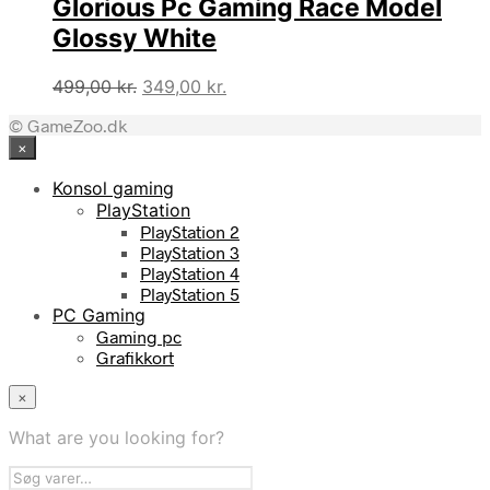
Glorious Pc Gaming Race Model
Glossy White
Den
Den
499,00
kr.
349,00
kr.
oprindelige
aktuelle
© GameZoo.dk
pris
pris
×
var:
er:
499,00 kr..
349,00 kr..
Konsol gaming
PlayStation
PlayStation 2
PlayStation 3
PlayStation 4
PlayStation 5
PC Gaming
Gaming pc
Grafikkort
×
What are you looking for?