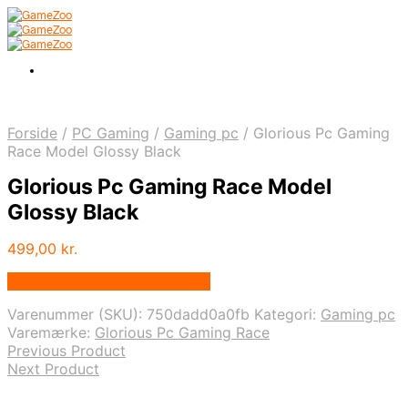
Forside
/
PC Gaming
/
Gaming pc
/
Glorious Pc Gaming
Race Model Glossy Black
Glorious Pc Gaming Race Model
Glossy Black
499,00
kr.
Bedste pris hos Webdanes.dk
Varenummer (SKU):
750dadd0a0fb
Kategori:
Gaming pc
Varemærke:
Glorious Pc Gaming Race
Previous Product
Next Product