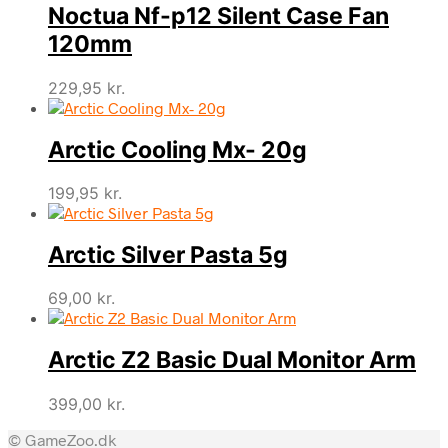
Noctua Nf-p12 Silent Case Fan
120mm
229,95
kr.
Arctic Cooling Mx- 20g
199,95
kr.
Arctic Silver Pasta 5g
69,00
kr.
Arctic Z2 Basic Dual Monitor Arm
399,00
kr.
© GameZoo.dk