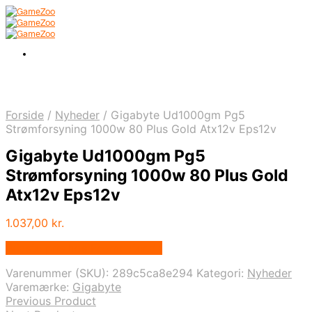
Forside
/
Nyheder
/
Gigabyte Ud1000gm Pg5
Strømforsyning 1000w 80 Plus Gold Atx12v Eps12v
Gigabyte Ud1000gm Pg5
Strømforsyning 1000w 80 Plus Gold
Atx12v Eps12v
1.037,00
kr.
Bedste pris hos Fcomputer.dk
Varenummer (SKU):
289c5ca8e294
Kategori:
Nyheder
Varemærke:
Gigabyte
Previous Product