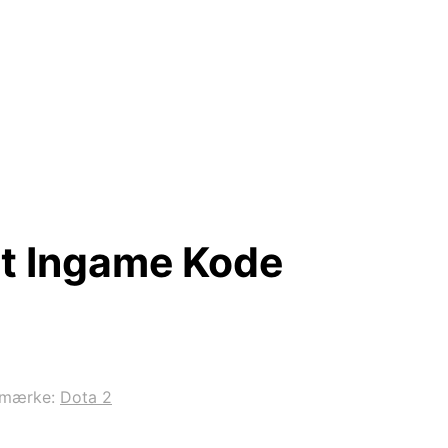
rt Ingame Kode
emærke:
Dota 2