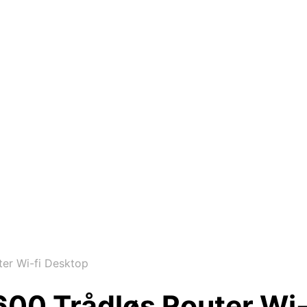
er Wi-fi Desktop
00 Trådløs Router Wi-