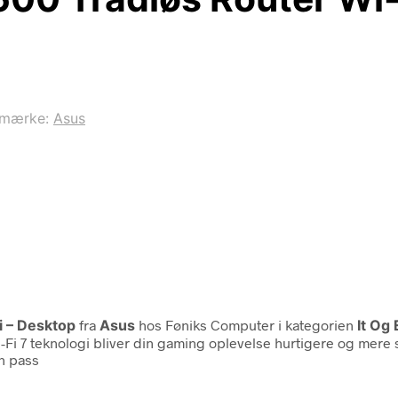
emærke:
Asus
i – Desktop
fra
Asus
hos Føniks Computer i kategorien
It Og
i 7 teknologi bliver din gaming oplevelse hurtigere og mere s
gn pass