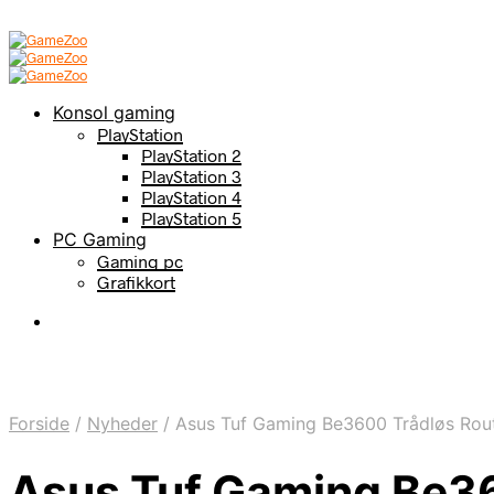
Konsol gaming
PlayStation
PlayStation 2
PlayStation 3
PlayStation 4
PlayStation 5
PC Gaming
Gaming pc
Grafikkort
Forside
/
Nyheder
/
Asus Tuf Gaming Be3600 Trådløs Rout
Asus Tuf Gaming Be36