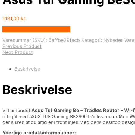
1.131,00
kr.
Bedste pris hos Fcomputer.dk
Varenummer (SKU):
5affbe29facb
Kategori:
Nyheder
Var
Previous Product
Next Product
Beskrivelse
Beskrivelse
Vi har fundet
Asus Tuf Gaming Be – Trådløs Router – Wi-f
dit spil med ASUS TUF Gaming BE3600 trådløs router!Med Wi-F
der sikrer, at du altid er i frontlinjen.Med dens desktop desi
Yderlige produktinformationer: