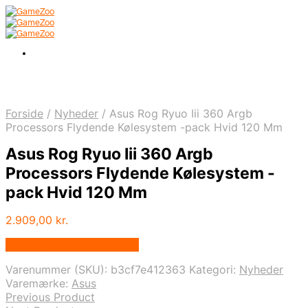
Forside
/
Nyheder
/
Asus Rog Ryuo Iii 360 Argb
Processors Flydende Kølesystem -pack Hvid 120 Mm
Asus Rog Ryuo Iii 360 Argb
Processors Flydende Kølesystem -
pack Hvid 120 Mm
2.909,00
kr.
Bedste pris hos Geekd.dk
Varenummer (SKU):
b3cf7e412363
Kategori:
Nyheder
Varemærke:
Asus
Previous Product