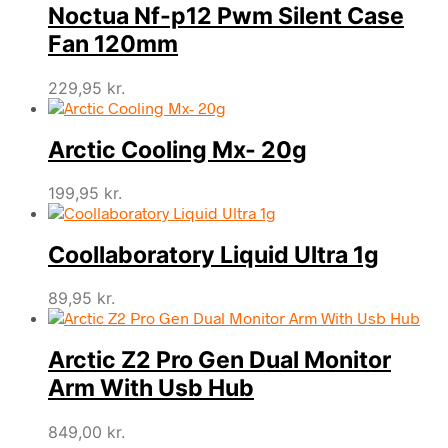
Noctua Nf-p12 Pwm Silent Case
Fan 120mm
229,95
kr.
Arctic Cooling Mx- 20g
199,95
kr.
Coollaboratory Liquid Ultra 1g
89,95
kr.
Arctic Z2 Pro Gen Dual Monitor
Arm With Usb Hub
849,00
kr.