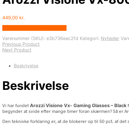
449,00
kr.
Bedste pris hos Webdanes.dk
Varenummer (SKU):
e3b736eac2fd
Kategori:
Nyheder
Var
Previous Product
Next Product
Beskrivelse
Beskrivelse
Vi har fundet
Arozzi Visione Vx- Gaming Glasses – Black
f
begynder at svide efter mange timer foran skærmen? Så er Aro
Den tekniske forklaring er, at de blokerer op til 50 pct. af d