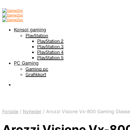
Konsol gaming
PlayStation
PlayStation 2
PlayStation 3
PlayStation 4
PlayStation 5
PC Gaming
Gaming pc
Grafikkort
Forside
/
Nyheder
/
Arozzi Visione Vx-800 Gaming Glasse
Arozzi Visione Vx-80