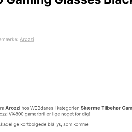
emærke:
Arozzi
ra
Arozzi
hos WEBdanes i kategorien
Skærme Tilbehør Gami
zzi VX-800 gamerbriller lige noget for dig!
et skadelige kortbølgede blå lys, som komme