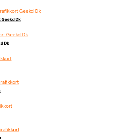
t Geekd Dk
kd Dk
t
t