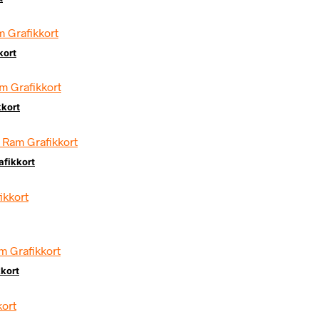
kort
kkort
afikkort
kort