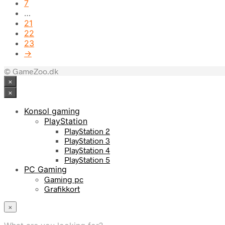
7
…
21
22
23
→
© GameZoo.dk
×
×
Konsol gaming
PlayStation
PlayStation 2
PlayStation 3
PlayStation 4
PlayStation 5
PC Gaming
Gaming pc
Grafikkort
×