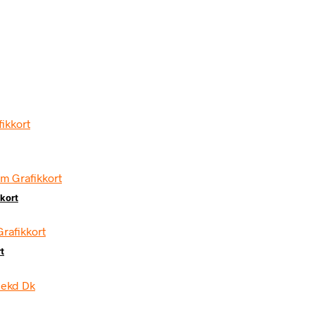
kort
t