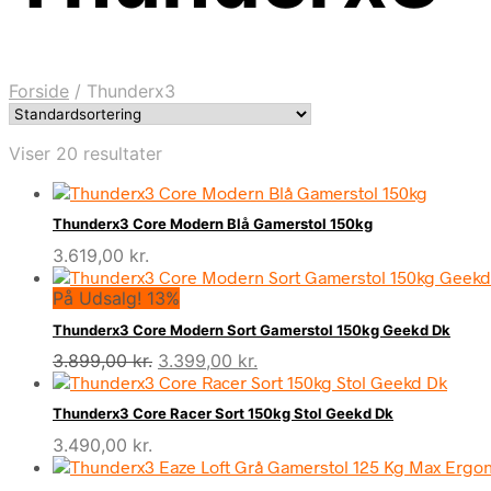
Forside
/
Thunderx3
Viser 20 resultater
Thunderx3 Core Modern Blå Gamerstol 150kg
3.619,00
kr.
På Udsalg! 13%
Thunderx3 Core Modern Sort Gamerstol 150kg Geekd Dk
Den
Den
3.899,00
kr.
3.399,00
kr.
oprindelige
aktuelle
pris
pris
Thunderx3 Core Racer Sort 150kg Stol Geekd Dk
var:
er:
3.490,00
kr.
3.899,00 kr..
3.399,00 kr..