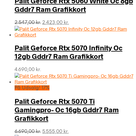
Palit Geforce Rtx 5060 White Oc 8gb
Gddr7 Ram Grafikkort
Den
Den
2.547,00
kr.
2.423,00
kr.
oprindelige
aktuelle
pris
pris
var:
er:
Palit Geforce Rtx 5070 Infinity Oc
2.547,00 kr..
2.423,00 kr..
12gb Gddr7 Ram Grafikkort
4.690,00
kr.
På Udsalg! 17%
Palit Geforce Rtx 5070 Ti
Gamingpro- Oc 16gb Gddr7 Ram
Grafikkort
Den
Den
6.690,00
kr.
5.555,00
kr.