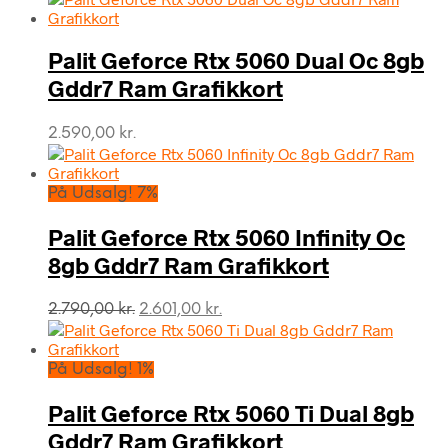
Palit Geforce Rtx 5060 Dual Oc 8gb
Gddr7 Ram Grafikkort
2.590,00
kr.
På Udsalg! 7%
Palit Geforce Rtx 5060 Infinity Oc
8gb Gddr7 Ram Grafikkort
Den
Den
2.790,00
kr.
2.601,00
kr.
oprindelige
aktuelle
pris
pris
var:
er:
På Udsalg! 1%
2.790,00 kr..
2.601,00 kr..
Palit Geforce Rtx 5060 Ti Dual 8gb
Gddr7 Ram Grafikkort