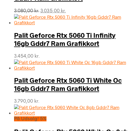
Den
Den
3.080,00
kr.
3.035,00
kr.
oprindelige
aktuelle
pris
pris
var:
er:
Palit Geforce Rtx 5060 Ti Infinity
3.080,00 kr..
3.035,00 kr..
16gb Gddr7 Ram Grafikkort
3.454,00
kr.
Palit Geforce Rtx 5060 Ti White Oc
16gb Gddr7 Ram Grafikkort
3.790,00
kr.
På Udsalg! 5%