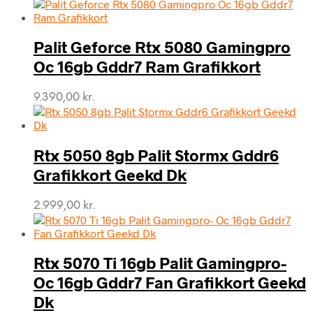
oprindelige
aktuelle
pris
pris
var:
er:
Palit Geforce Rtx 5080 Gamingpro
6.690,00 kr..
5.555,00 kr..
Oc 16gb Gddr7 Ram Grafikkort
9.390,00
kr.
Rtx 5050 8gb Palit Stormx Gddr6
Grafikkort Geekd Dk
2.999,00
kr.
Rtx 5070 Ti 16gb Palit Gamingpro-
Oc 16gb Gddr7 Fan Grafikkort Geekd
Dk