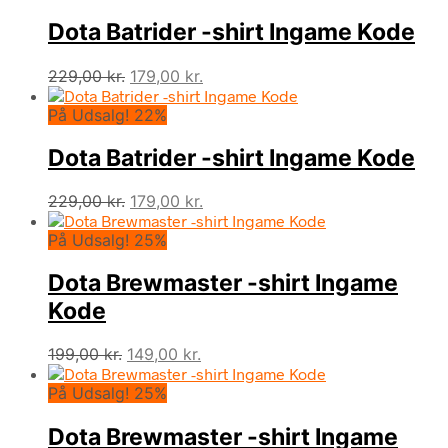
var:
er:
Dota Batrider -shirt Ingame Kode
229,00 kr..
179,00 kr..
Den
Den
229,00
kr.
179,00
kr.
oprindelige
aktuelle
På Udsalg! 22%
pris
pris
var:
er:
Dota Batrider -shirt Ingame Kode
229,00 kr..
179,00 kr..
Den
Den
229,00
kr.
179,00
kr.
oprindelige
aktuelle
På Udsalg! 25%
pris
pris
var:
er:
Dota Brewmaster -shirt Ingame
229,00 kr..
179,00 kr..
Kode
Den
Den
199,00
kr.
149,00
kr.
oprindelige
aktuelle
På Udsalg! 25%
pris
pris
var:
er:
Dota Brewmaster -shirt Ingame
199,00 kr..
149,00 kr..