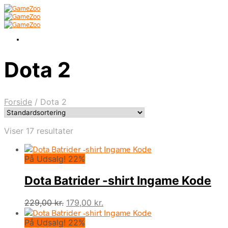
Dota 2
Forside
/
Dota 2
Viser 17 resultater
På Udsalg! 22%
Dota Batrider -shirt Ingame Kode
Den
Den
229,00
kr.
179,00
kr.
oprindelige
aktuelle
På Udsalg! 22%
pris
pris