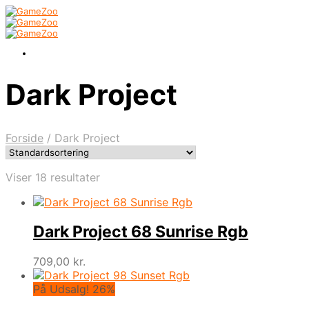
Dark Project
Forside
/
Dark Project
Viser 18 resultater
Dark Project 68 Sunrise Rgb
709,00
kr.
På Udsalg! 26%