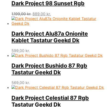
Dark Project 98 Sunset Rgb
Den
Den
1.199,00
kr.
889,00
kr.
oprindelige
aktuelle
pris
pris
var:
er:
1.199,00 kr..
889,00 kr..
Dark Project Alu87a Onionite
Kablet Tastatur Geekd Dk
599,00
kr.
Dark Project Bushido 87 Rgb
Tastatur Geekd Dk
569,00
kr.
Dark Project Celestial 87 Rgb
Tastatur Geekd Dk