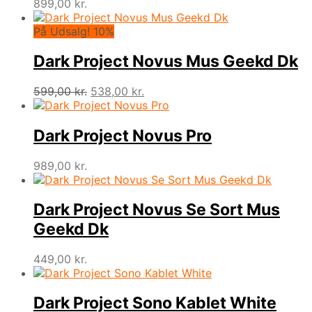
899,00
kr.
På Udsalg! 10%
Dark Project Novus Mus Geekd Dk
Den
Den
599,00
kr.
538,00
kr.
oprindelige
aktuelle
pris
pris
var:
er:
Dark Project Novus Pro
599,00 kr..
538,00 kr..
989,00
kr.
Dark Project Novus Se Sort Mus
Geekd Dk
449,00
kr.
Dark Project Sono Kablet White