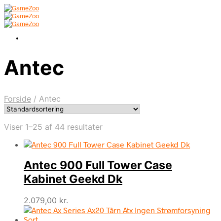
Antec
Forside
/
Antec
Viser 1–25 af 44 resultater
Antec 900 Full Tower Case
Kabinet Geekd Dk
2.079,00
kr.