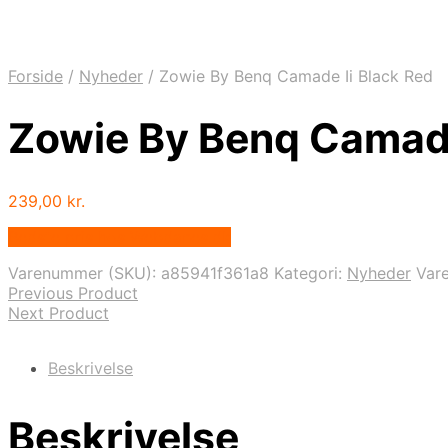
Forside
/
Nyheder
/
Zowie By Benq Camade Ii Black Red
Zowie By Benq Camade
239,00
kr.
Bedste pris hos Webdanes.dk
Varenummer (SKU):
a85941f361a8
Kategori:
Nyheder
Var
Previous Product
Next Product
Beskrivelse
Beskrivelse