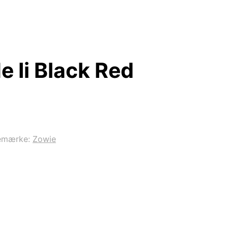
 Ii Black Red
emærke:
Zowie