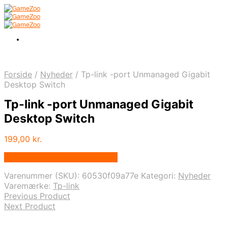
Forside
/
Nyheder
/
Tp-link -port Unmanaged Gigabit
Desktop Switch
Tp-link -port Unmanaged Gigabit
Desktop Switch
199,00
kr.
Bedste pris hos Webdanes.dk
Varenummer (SKU):
60530f09a77e
Kategori:
Nyheder
Varemærke:
Tp-link
Previous Product
Next Product