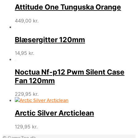
Attitude One Tunguska Orange
449,00
kr.
Blæsergitter 120mm
14,95
kr.
Noctua Nf-p12 Pwm Silent Case
Fan 120mm
229,95
kr.
Arctic Silver Arcticlean
129,95
kr.
© GameZoo.dk