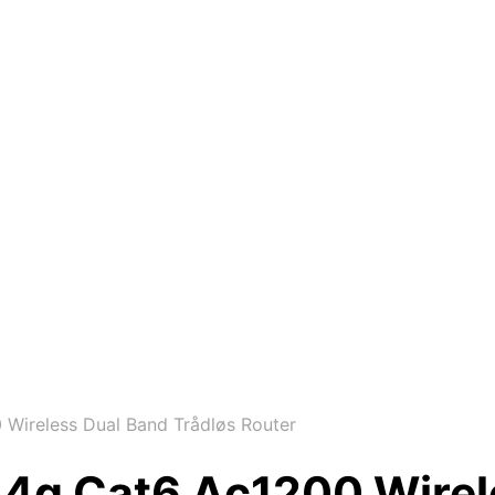
Wireless Dual Band Trådløs Router
 4g Cat6 Ac1200 Wirel