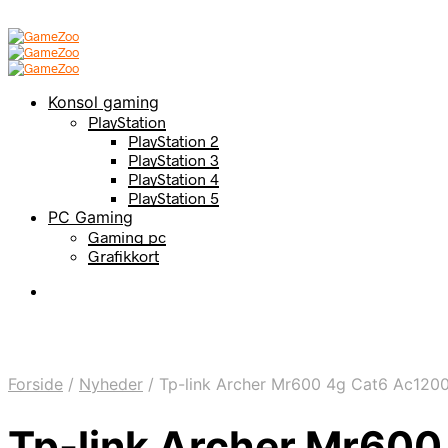
Konsol gaming
PlayStation
PlayStation 2
PlayStation 3
PlayStation 4
PlayStation 5
PC Gaming
Gaming pc
Grafikkort
Forside
/
Nyheder
/
Tp-link Archer Mr600 4g Cat6 Ac1200 
Tp-link Archer Mr600