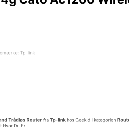
remærke:
Tp-link
and Trådløs Router
fra
Tp-link
hos Geek´d i kategorien
Rout
t Hvor Du Er