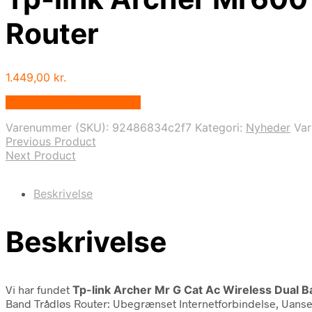
Router
1.449,00
kr.
Bedste pris hos Geekd.dk
Varenummer (SKU):
92486834c2f7
Kategori:
Nyheder
Va
Previous Product
Next Product
Beskrivelse
Beskrivelse
Vi har fundet
Tp-link Archer Mr G Cat Ac Wireless Dual B
Band Trådløs Router: Ubegrænset Internetforbindelse, Uanse