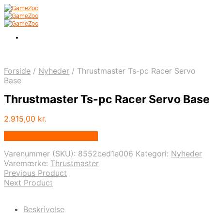
Forside
/
Nyheder
/
Thrustmaster Ts-pc Racer Servo
Base
Thrustmaster Ts-pc Racer Servo Base
2.915,00
kr.
Bedste pris hos Geekd.dk
Varenummer (SKU):
8552ced1e006
Kategori:
Nyheder
Varemærke:
Thrustmaster
Previous Product
Next Product
Beskrivelse