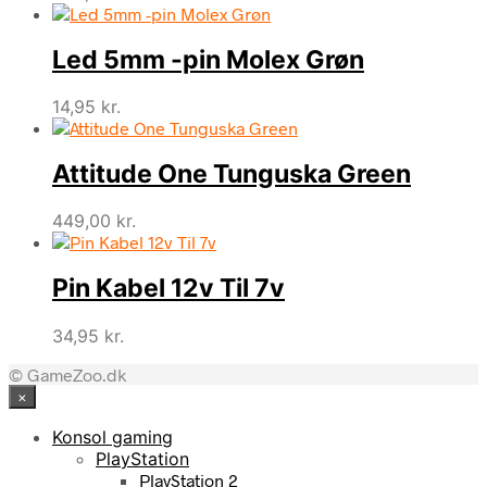
Led 5mm -pin Molex Grøn
14,95
kr.
Attitude One Tunguska Green
449,00
kr.
Pin Kabel 12v Til 7v
34,95
kr.
© GameZoo.dk
×
Konsol gaming
PlayStation
PlayStation 2