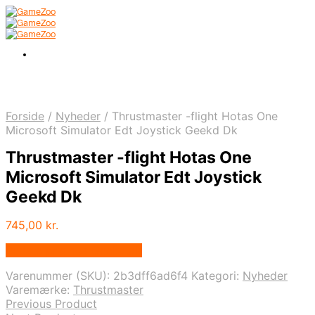
Forside
/
Nyheder
/
Thrustmaster -flight Hotas One
Microsoft Simulator Edt Joystick Geekd Dk
Thrustmaster -flight Hotas One
Microsoft Simulator Edt Joystick
Geekd Dk
745,00
kr.
Bedste pris hos Geekd.dk
Varenummer (SKU):
2b3dff6ad6f4
Kategori:
Nyheder
Varemærke:
Thrustmaster
Previous Product