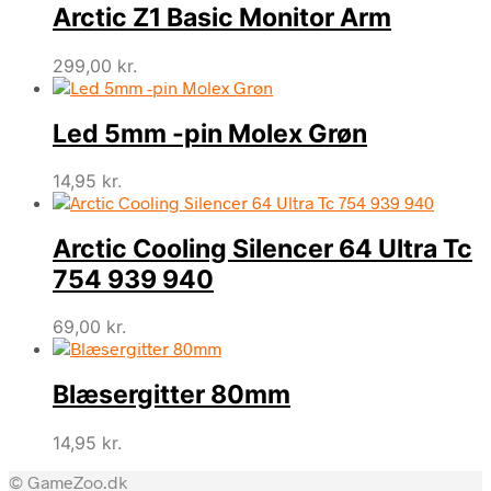
Arctic Z1 Basic Monitor Arm
299,00
kr.
Led 5mm -pin Molex Grøn
14,95
kr.
Arctic Cooling Silencer 64 Ultra Tc
754 939 940
69,00
kr.
Blæsergitter 80mm
14,95
kr.
© GameZoo.dk