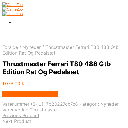
Forside
/
Nyheder
/
Thrustmaster Ferrari T80 488 Gtb
Edition Rat Og Pedalsæt
Thrustmaster Ferrari T80 488 Gtb
Edition Rat Og Pedalsæt
1.079,00
kr.
Bedste pris hos Geekd.dk
Varenummer (SKU):
7b20227cc7c8
Kategori:
Nyheder
Varemærke:
Thrustmaster
Previous Product
Next Product