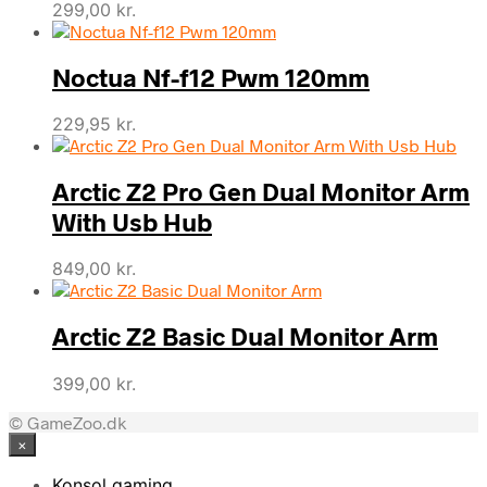
299,00
kr.
Noctua Nf-f12 Pwm 120mm
229,95
kr.
Arctic Z2 Pro Gen Dual Monitor Arm
With Usb Hub
849,00
kr.
Arctic Z2 Basic Dual Monitor Arm
399,00
kr.
© GameZoo.dk
×
Konsol gaming