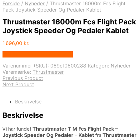
Forside
/
Nyheder
/
Thrustmaster 16000m Fcs Flight
Pack Joystick Speeder Og Pedaler Kablet
Thrustmaster 16000m Fcs Flight Pack
Joystick Speeder Og Pedaler Kablet
1.696,00
kr.
Bedste pris hos Fcomputer.dk
Varenummer (SKU):
069cf0600288
Kategori:
Nyheder
Varemærke:
Thrustmaster
Previous Product
Next Product
Beskrivelse
Beskrivelse
Vi har fundet
Thrustmaster T M Fcs Flight Pack –
Joystick Speeder Og Pedaler – Kablet
fra
Thrustmaster