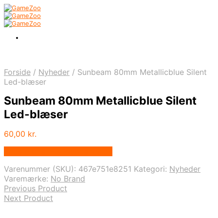
Forside
/
Nyheder
/
Sunbeam 80mm Metallicblue Silent
Led-blæser
Sunbeam 80mm Metallicblue Silent
Led-blæser
60,00
kr.
Bedste pris hos Webdanes.dk
Varenummer (SKU):
467e751e8251
Kategori:
Nyheder
Varemærke:
No Brand
Previous Product
Next Product