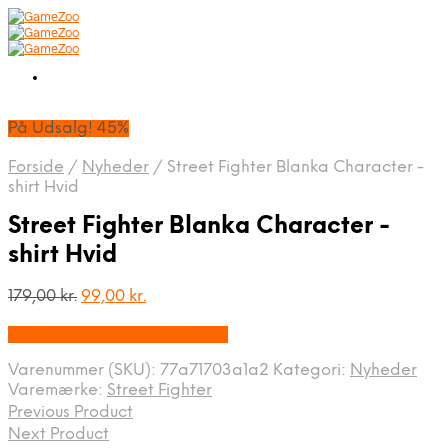
På Udsalg! 45%
Forside
/
Nyheder
/
Street Fighter Blanka Character -
shirt Hvid
Street Fighter Blanka Character -
shirt Hvid
Den
Den
179,00
kr.
99,00
kr.
oprindelige
aktuelle
På Udsalg hos Webdanes.dk
pris
pris
var:
er:
Varenummer (SKU):
77a71703a1a2
Kategori:
Nyheder
179,00 kr..
99,00 kr..
Varemærke:
Street Fighter
Previous Product
Next Product