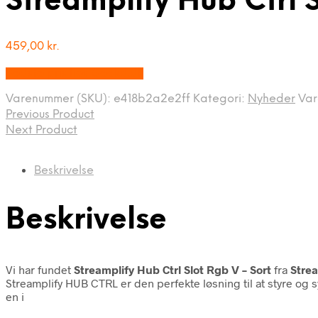
Streamplify Hub Ctrl S
459,00
kr.
Bedste pris hos Geekd.dk
Varenummer (SKU):
e418b2a2e2ff
Kategori:
Nyheder
Va
Previous Product
Next Product
Beskrivelse
Beskrivelse
Vi har fundet
Streamplify Hub Ctrl Slot Rgb V – Sort
fra
Strea
Streamplify HUB CTRL er den perfekte løsning til at styre og 
en i