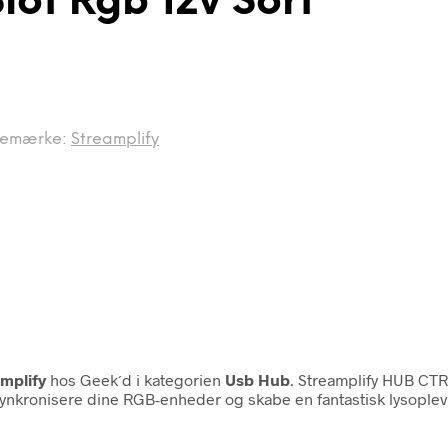
lot Rgb 12v Sort
remærke:
Streamplify
mplify
hos Geek´d i kategorien
Usb Hub
. Streamplify HUB CTR
synkronisere dine RGB-enheder og skabe en fantastisk lysopleve