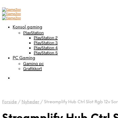
Konsol gaming
PlayStation
PlayStation 2
PlayStation 3
PlayStation 4
PlayStation 5
PC Gaming
Gaming pc
Grafikkort
Forside
/
Nyheder
/
Streamplify Hub Ctrl Slot Rgb 12v Sor