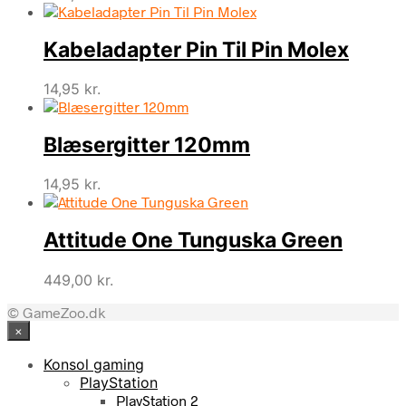
Kabeladapter Pin Til Pin Molex
14,95
kr.
Blæsergitter 120mm
14,95
kr.
Attitude One Tunguska Green
449,00
kr.
© GameZoo.dk
×
Konsol gaming
PlayStation
PlayStation 2