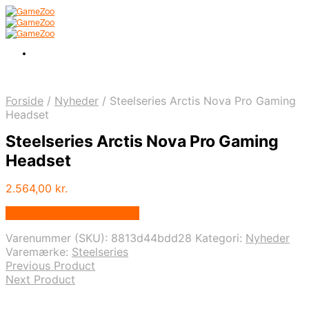
Forside
/
Nyheder
/
Steelseries Arctis Nova Pro Gaming
Headset
Steelseries Arctis Nova Pro Gaming
Headset
2.564,00
kr.
Bedste pris hos Geekd.dk
Varenummer (SKU):
8813d44bdd28
Kategori:
Nyheder
Varemærke:
Steelseries
Previous Product
Next Product