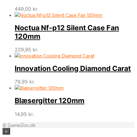
449,00
kr.
Noctua Nf-p12 Silent Case Fan
120mm
229,95
kr.
Innovation Cooling Diamond Carat
79,95
kr.
Blæsergitter 120mm
14,95
kr.
© GameZoo.dk
×