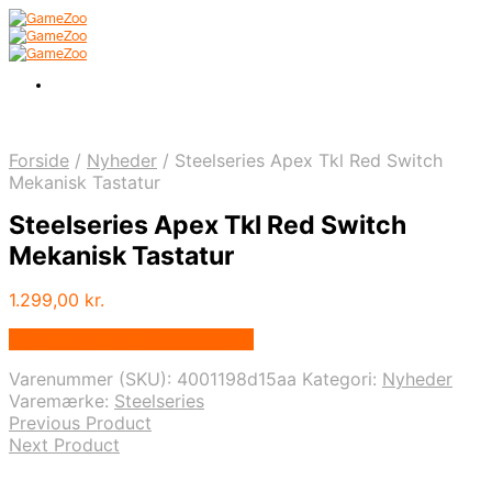
Forside
/
Nyheder
/
Steelseries Apex Tkl Red Switch
Mekanisk Tastatur
Steelseries Apex Tkl Red Switch
Mekanisk Tastatur
1.299,00
kr.
Bedste pris hos Webdanes.dk
Varenummer (SKU):
4001198d15aa
Kategori:
Nyheder
Varemærke:
Steelseries
Previous Product
Next Product