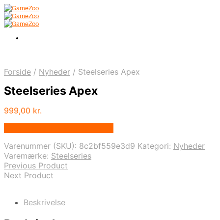
Forside
/
Nyheder
/
Steelseries Apex
Steelseries Apex
999,00
kr.
Bedste pris hos Webdanes.dk
Varenummer (SKU):
8c2bf559e3d9
Kategori:
Nyheder
Varemærke:
Steelseries
Previous Product
Next Product
Beskrivelse