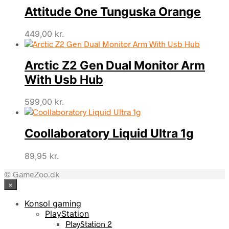
Attitude One Tunguska Orange
449,00
kr.
Arctic Z2 Gen Dual Monitor Arm
With Usb Hub
599,00
kr.
Coollaboratory Liquid Ultra 1g
89,95
kr.
© GameZoo.dk
×
Konsol gaming
PlayStation
PlayStation 2