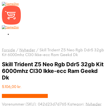
Forside
/
Nyheder
/
Skill Trident Z5 Neo Rgb Ddr5 32gb
Kit 6000mhz Cl30 Ikke-ecc Ram Geekd Dk
Skill Trident Z5 Neo Rgb Ddr5 32gb Kit
6000mhz Cl30 Ikke-ecc Ram Geekd
Dk
5.106,00
kr.
Bedste pris hos Geekd.dk
Varenummer (SKU):
042d23d7d765
Kategori:
Nyheder