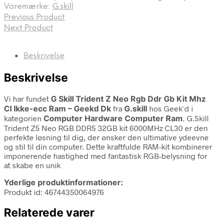
Varemærke:
G.skill
Previous Product
Next Product
Beskrivelse
Beskrivelse
Vi har fundet
G Skill Trident Z Neo Rgb Ddr Gb Kit Mhz
Cl Ikke-ecc Ram – Geekd Dk
fra
G.skill
hos Geek´d i
kategorien
Computer Hardware Computer Ram
. G.Skill
Trident Z5 Neo RGB DDR5 32GB kit 6000MHz CL30 er den
perfekte løsning til dig, der ønsker den ultimative ydeevne
og stil til din computer. Dette kraftfulde RAM-kit kombinerer
imponerende hastighed med fantastisk RGB-belysning for
at skabe en unik
Yderlige produktinformationer:
Produkt id: 46744350064976
Relaterede varer