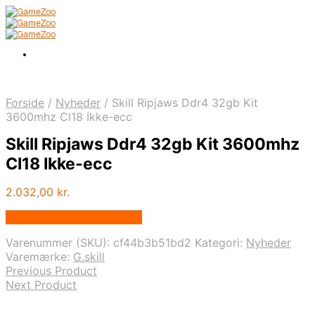
Forside
/
Nyheder
/
Skill Ripjaws Ddr4 32gb Kit
3600mhz Cl18 Ikke-ecc
Skill Ripjaws Ddr4 32gb Kit 3600mhz
Cl18 Ikke-ecc
2.032,00
kr.
Bedste pris hos Geekd.dk
Varenummer (SKU):
cf44b3b51bd2
Kategori:
Nyheder
Varemærke:
G.skill
Previous Product
Next Product