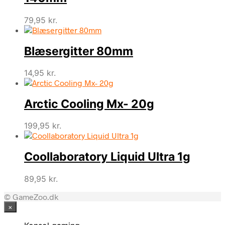
79,95
kr.
Blæsergitter 80mm
14,95
kr.
Arctic Cooling Mx- 20g
199,95
kr.
Coollaboratory Liquid Ultra 1g
89,95
kr.
© GameZoo.dk
×