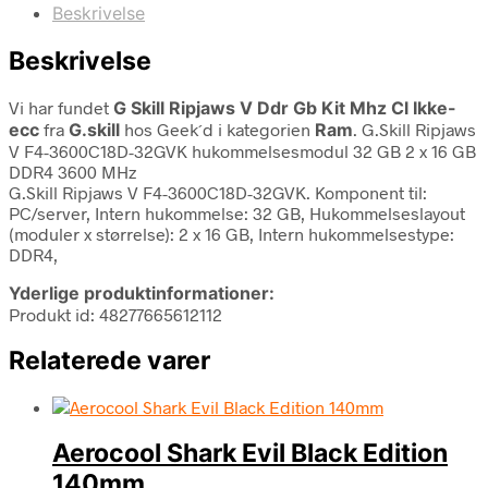
Beskrivelse
Beskrivelse
Vi har fundet
G Skill Ripjaws V Ddr Gb Kit Mhz Cl Ikke-
ecc
fra
G.skill
hos Geek´d i kategorien
Ram
. G.Skill Ripjaws
V F4-3600C18D-32GVK hukommelsesmodul 32 GB 2 x 16 GB
DDR4 3600 MHz
G.Skill Ripjaws V F4-3600C18D-32GVK. Komponent til:
PC/server, Intern hukommelse: 32 GB, Hukommelseslayout
(moduler x størrelse): 2 x 16 GB, Intern hukommelsestype:
DDR4,
Yderlige produktinformationer:
Produkt id: 48277665612112
Relaterede varer
Aerocool Shark Evil Black Edition
140mm