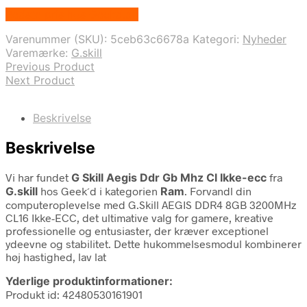
Bedste pris hos Geekd.dk
Varenummer (SKU):
5ceb63c6678a
Kategori:
Nyheder
Varemærke:
G.skill
Previous Product
Next Product
Beskrivelse
Beskrivelse
Vi har fundet
G Skill Aegis Ddr Gb Mhz Cl Ikke-ecc
fra
G.skill
hos Geek´d i kategorien
Ram
. Forvandl din
computeroplevelse med G.Skill AEGIS DDR4 8GB 3200MHz
CL16 Ikke-ECC, det ultimative valg for gamere, kreative
professionelle og entusiaster, der kræver exceptionel
ydeevne og stabilitet. Dette hukommelsesmodul kombinerer
høj hastighed, lav lat
Yderlige produktinformationer:
Produkt id: 42480530161901