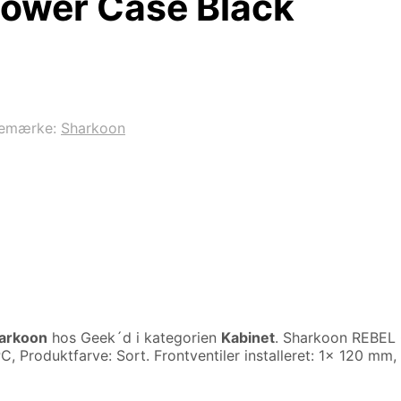
ower Case Black
remærke:
Sharkoon
arkoon
hos Geek´d i kategorien
Kabinet
. Sharkoon REBEL 
 Produktfarve: Sort. Frontventiler installeret: 1x 120 mm, 