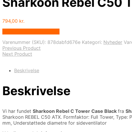
Sharkoon Rebel C50 T
794,00
kr.
Bedste pris hos Geekd.dk
Varenummer (SKU):
878dabfd676e
Kategori:
Nyheder
Va
Previous Product
Next Product
Beskrivelse
Beskrivelse
Vi har fundet
Sharkoon Rebel C Tower Case Black
fra
Sh
Sharkoon REBEL C50 ATX. Formfaktor: Full Tower, Type: PC,
mm, Understøttede diametre for sideventilator