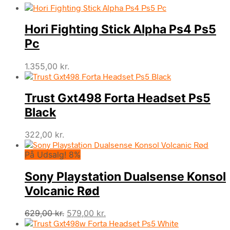
Hori Fighting Stick Alpha Ps4 Ps5
Pc
1.355,00
kr.
Trust Gxt498 Forta Headset Ps5
Black
322,00
kr.
På Udsalg! 8%
Sony Playstation Dualsense Konsol
Volcanic Rød
Den
Den
629,00
kr.
579,00
kr.
oprindelige
aktuelle