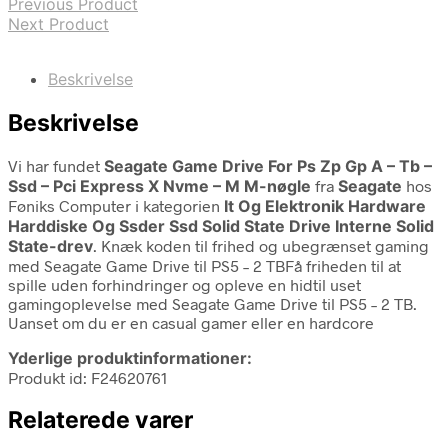
Previous Product
Next Product
Beskrivelse
Beskrivelse
Vi har fundet
Seagate Game Drive For Ps Zp Gp A – Tb –
Ssd – Pci Express X Nvme – M M-nøgle
fra
Seagate
hos
Føniks Computer i kategorien
It Og Elektronik Hardware
Harddiske Og Ssder Ssd Solid State Drive Interne Solid
State-drev
. Knæk koden til frihed og ubegrænset gaming
med Seagate Game Drive til PS5 – 2 TBFå friheden til at
spille uden forhindringer og opleve en hidtil uset
gamingoplevelse med Seagate Game Drive til PS5 – 2 TB.
Uanset om du er en casual gamer eller en hardcore
Yderlige produktinformationer:
Produkt id: F24620761
Relaterede varer