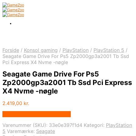
Forside
/
Konsol gaming
/
PlayStation
/
PlayStation 5
/
Seagate Game Drive For Ps5 Zp2000gp3a2001 Tb Ssd
Pci Express X4 Nvme -nøgle
Seagate Game Drive For Ps5
Zp2000gp3a2001 Tb Ssd Pci Express
X4 Nvme -nøgle
2.419,00
kr.
Bedste pris hos Fcomputer.dk
Varenummer (SKU):
33e0e397f1d4
Kategori:
PlayStation
5
Varemærke:
Seagate