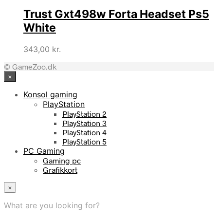
pris
pris
Trust Gxt498w Forta Headset Ps5
var:
er:
629,00 kr..
579,00 kr..
White
343,00
kr.
© GameZoo.dk
×
Konsol gaming
PlayStation
PlayStation 2
PlayStation 3
PlayStation 4
PlayStation 5
PC Gaming
Gaming pc
Grafikkort
×
What are you looking for?