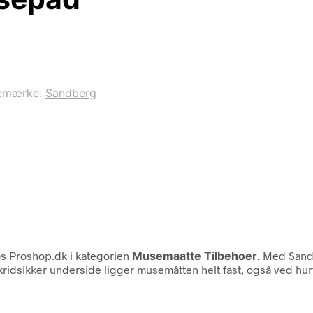
emærke:
Sandberg
s Proshop.dk i kategorien
Musemaatte Tilbehoer
. Med San
 skridsikker underside ligger musemåtten helt fast, også ved h