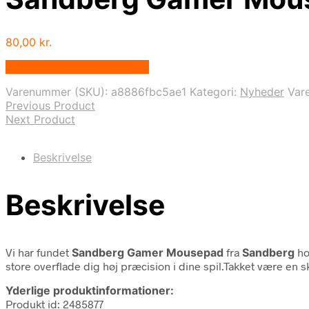
80,00
kr.
Bedste pris hos Proshop.dk
Varenummer (SKU):
a8886fbc5ae1
Kategori:
Nyheder
Var
Previous Product
Next Product
Beskrivelse
Beskrivelse
Vi har fundet
Sandberg Gamer Mousepad
fra
Sandberg
ho
store overflade dig høj præcision i dine spil.Takket være en
Yderlige produktinformationer:
Produkt id: 2485877