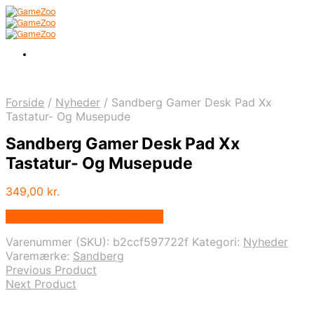
Forside
/
Nyheder
/
Sandberg Gamer Desk Pad Xx
Tastatur- Og Musepude
Sandberg Gamer Desk Pad Xx
Tastatur- Og Musepude
349,00
kr.
Bedste pris hos Fcomputer.dk
Varenummer (SKU):
b2ccf597722f
Kategori:
Nyheder
Varemærke:
Sandberg
Previous Product
Next Product