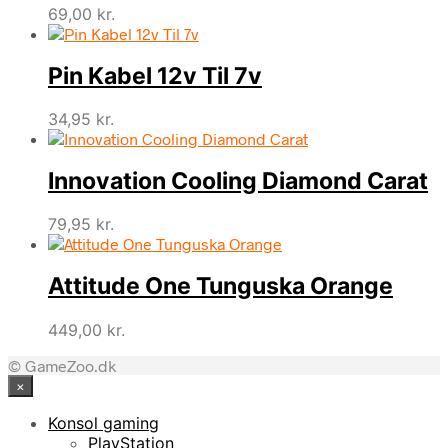
69,00
kr.
Pin Kabel 12v Til 7v
34,95
kr.
Innovation Cooling Diamond Carat
79,95
kr.
Attitude One Tunguska Orange
449,00
kr.
© GameZoo.dk
×
Konsol gaming
PlayStation